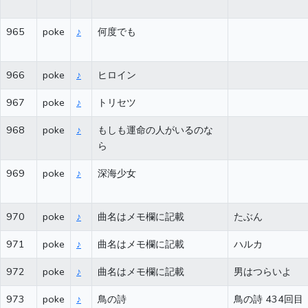
965
poke
♪
何度でも
966
poke
♪
ヒロイン
967
poke
♪
トリセツ
968
poke
♪
もしも運命の人がいるのな
ら
969
poke
♪
深海少女
970
poke
♪
曲名はメモ欄に記載
たぶん
971
poke
♪
曲名はメモ欄に記載
ハルカ
972
poke
♪
曲名はメモ欄に記載
男はつらいよ
973
poke
♪
鳥の詩
鳥の詩 434回目