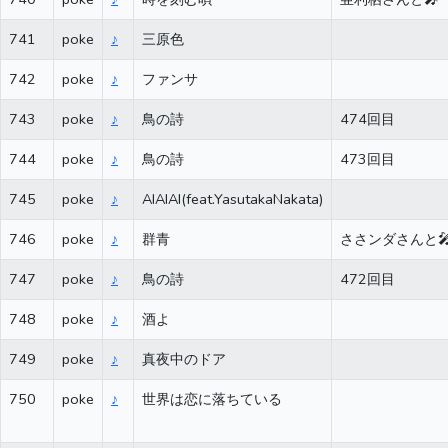
741
poke
♪
三原色
742
poke
♪
ファンサ
743
poke
♪
鳥の詩
474回目
744
poke
♪
鳥の詩
473回目
745
poke
♪
AIAIAI(feat.YasutakaNakata)
746
poke
♪
群青
ささンダさんと
747
poke
♪
鳥の詩
472回目
748
poke
♪
酒よ
749
poke
♪
真夜中のドア
750
poke
♪
世界は恋に落ちている