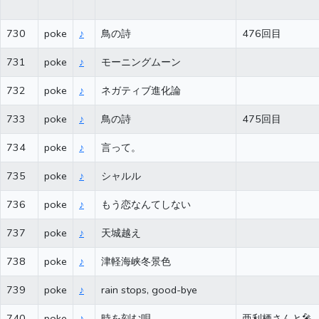
730
poke
♪
鳥の詩
476回目
731
poke
♪
モーニングムーン
732
poke
♪
ネガティブ進化論
733
poke
♪
鳥の詩
475回目
734
poke
♪
言って。
735
poke
♪
シャルル
736
poke
♪
もう恋なんてしない
737
poke
♪
天城越え
738
poke
♪
津軽海峡冬景色
739
poke
♪
rain stops, good-bye
740
poke
♪
時を刻む唄
亜利栖さんと🎤