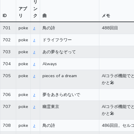
リ
アプ
ン
ID
リ
ク
曲
メモ
701
poke
♪
鳥の詩
488回目
702
poke
♪
ドライフラワー
703
poke
♪
あの夢をなぞって
704
poke
♪
Always
705
poke
♪
pieces of a dream
AIコラボ機能で
かと🎤
706
poke
♪
夢をあきらめないで
707
poke
♪
幽霊東京
AIコラボ機能で
かと🎤
708
poke
♪
鳥の詩
486回目。セル