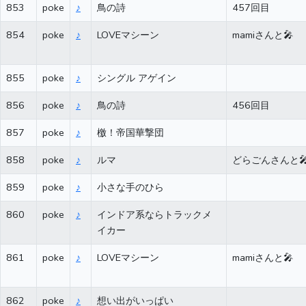
853
poke
♪
鳥の詩
457回目
854
poke
♪
LOVEマシーン
mamiさんと🎤
855
poke
♪
シングル アゲイン
856
poke
♪
鳥の詩
456回目
857
poke
♪
檄！帝国華撃団
858
poke
♪
ルマ
どらごんさんと
859
poke
♪
小さな手のひら
860
poke
♪
インドア系ならトラックメ
イカー
861
poke
♪
LOVEマシーン
mamiさんと🎤
862
poke
♪
想い出がいっぱい