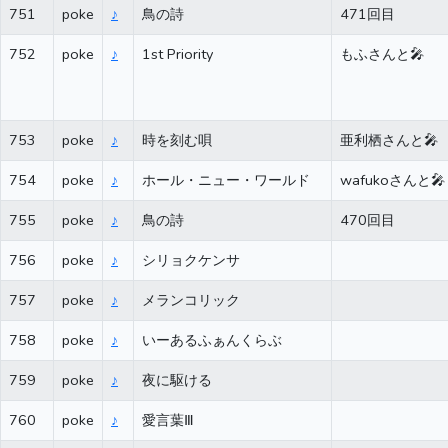
751
poke
♪
鳥の詩
471回目
752
poke
♪
1st Priority
もふさんと🎤
753
poke
♪
時を刻む唄
亜利栖さんと🎤
754
poke
♪
ホール・ニュー・ワールド
wafukoさんと🎤
755
poke
♪
鳥の詩
470回目
756
poke
♪
シリョクケンサ
757
poke
♪
メランコリック
758
poke
♪
いーあるふぁんくらぶ
759
poke
♪
夜に駆ける
760
poke
♪
愛言葉Ⅲ