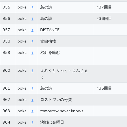
955
poke
♪
鳥の詩
437回目
956
poke
♪
鳥の詩
436回目
957
poke
♪
DISTANCE
958
poke
♪
食虫植物
959
poke
♪
秒針を噛む
960
poke
♪
えれくとりっく・えんじぇ
ぅ
961
poke
♪
鳥の詩
435回目
962
poke
♪
ロストワンの号哭
963
poke
♪
tomorrow never knows
964
poke
♪
決戦は金曜日