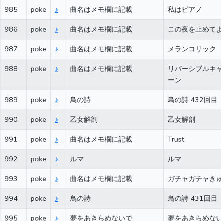
985
poke
♪
曲名はメモ欄に記載
私はピアノ
986
poke
♪
曲名はメモ欄に記載
この夜を止めて
987
poke
♪
曲名はメモ欄に記載
メランコリック
988
poke
♪
曲名はメモ欄に記載
リバーシブルキ
ーン
989
poke
♪
鳥の詩
鳥の詩 432回目
990
poke
♪
乙女解剖
乙女解剖
991
poke
♪
曲名はメモ欄に記載
Trust
992
poke
♪
ルマ
ルマ
993
poke
♪
曲名はメモ欄に記載
ガチャガチャき
994
poke
♪
鳥の詩
鳥の詩 431回目
995
poke
♪
夢をあきらめないで
夢をあきらめな