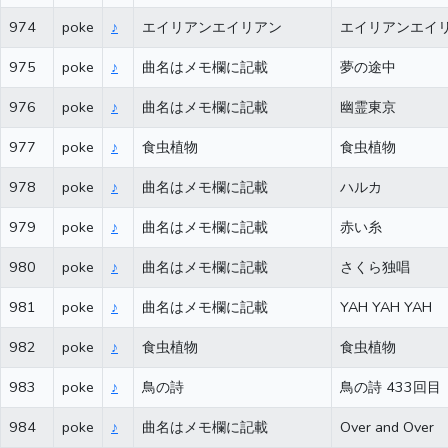
974
poke
♪
エイリアンエイリアン
エイリアンエイ
975
poke
♪
曲名はメモ欄に記載
夢の途中
976
poke
♪
曲名はメモ欄に記載
幽霊東京
977
poke
♪
食虫植物
食虫植物
978
poke
♪
曲名はメモ欄に記載
ハルカ
979
poke
♪
曲名はメモ欄に記載
赤い糸
980
poke
♪
曲名はメモ欄に記載
さくら独唱
981
poke
♪
曲名はメモ欄に記載
YAH YAH YAH
982
poke
♪
食虫植物
食虫植物
983
poke
♪
鳥の詩
鳥の詩 433回目
984
poke
♪
曲名はメモ欄に記載
Over and Over